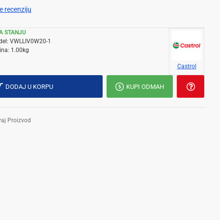
e recenziju
A STANJU
el:
VWLLIV0W20-1
ina:
1.00kg
Castrol
DODAJ U KORPU
KUPI ODMAH
vaj Proizvod
m