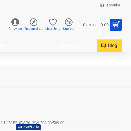
Isporuka
0 artikla - 0.00.
Prijavi se
Registruj se
Lista želja
Uporedi
Blog
UKA
060/4000-239
 VW LL IV FE 0W-20 VW 508.00/5
09.00.