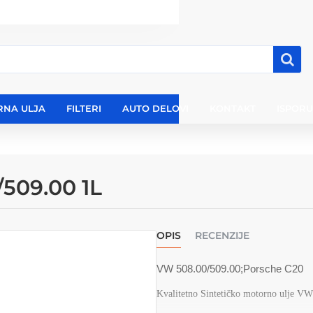
RNA ULJA
FILTERI
AUTO DELOVI
KONTAKT
ISPOR
509.00 1L
OPIS
RECENZIJE
VW 508.00/509.00;Porsche C20
Kvalitetno Sintetičko motorno ulje