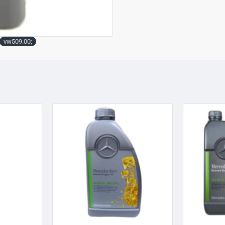
vw509.00;
TOP BREND