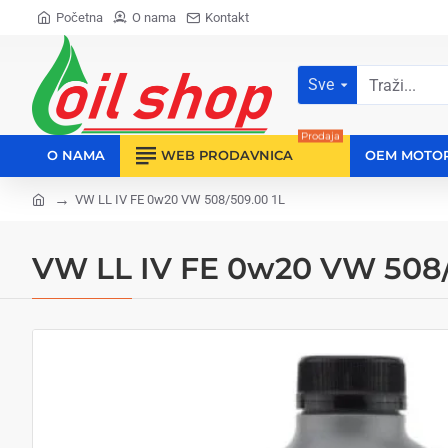
Početna
O nama
Kontakt
Sve
Traži...
Prodaja
O NAMA
WEB PRODAVNICA
OEM MOTO
VW LL IV FE 0w20 VW 508/509.00 1L
home
VW LL IV FE 0w20 VW 508/