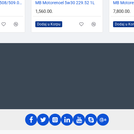
TOP BREND
VW LL IV FE 0w20 VW 508/509.00 5L
MB Motorenoel 5w30 229.52 1L
MB Motore
1,560.00.
7,800.00.
Dodaj u Korpu
Dodaj u Ko