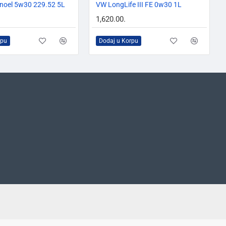
noel 5w30 229.52 5L
VW LongLife III FE 0w30 1L
1,620.00.
rpu
Dodaj u Korpu