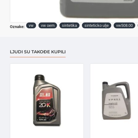
vw
vw oem
sintetika
sinteticko ulje
vw508.00
Oznake:
LJUDI SU TAKOĐE KUPILI