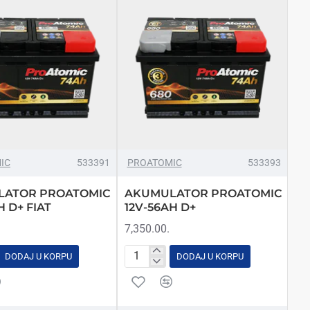
IC
533391
PROATOMIC
533393
LATOR PROATOMIC
AKUMULATOR PROATOMIC
H D+ FIAT
12V-56AH D+
7,350.00.
DODAJ U KORPU
DODAJ U KORPU
ATOR
AKUMULATOR
MIC
PROATOMIC
12V-