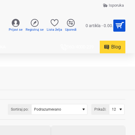
Isporuka
0 artikla - 0.00.
Prijavi se
Registruj se
Lista želja
Uporedi
Blog
UKA
060/4000-239
Sortiraj po:
Prikaži: