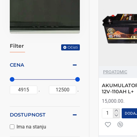
Filter
Očisti
CENA
PROATOMIC
AKUMULATOR
.
.
12V-110AH L+
15,000.00.
DODAJ
DOSTUPNOST
AKUMULATOR
PROATOMIC
Ima na stanju
12V-