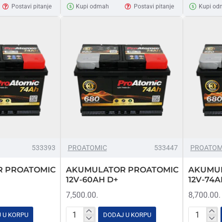
45AH
52AH
Postavi pitanje
Kupi odmah
Postavi pitanje
Kupi od
D+
D+
FIAT
533393
PROATOMIC
533447
PROATOM
 PROATOMIC
AKUMULATOR PROATOMIC
AKUMU
12V-60AH D+
12V-74A
7,500.00.
8,700.00.
 U KORPU
DODAJ U KORPU
AKUMULATOR
AKUMUL