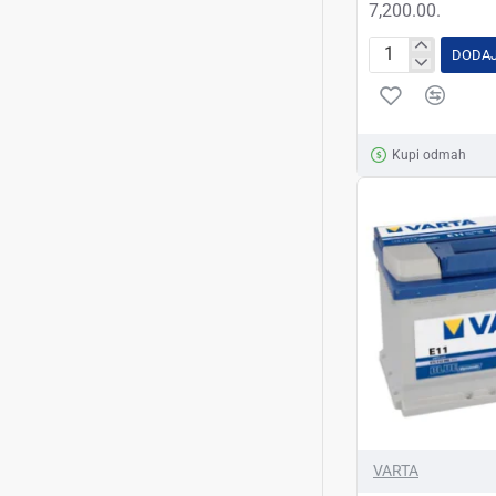
7,200.00.
DODAJ
AKUMULATOR
VARTA
BLUE
DYNAMIC
Kupi odmah
12V-
44AH
D+
VARTA