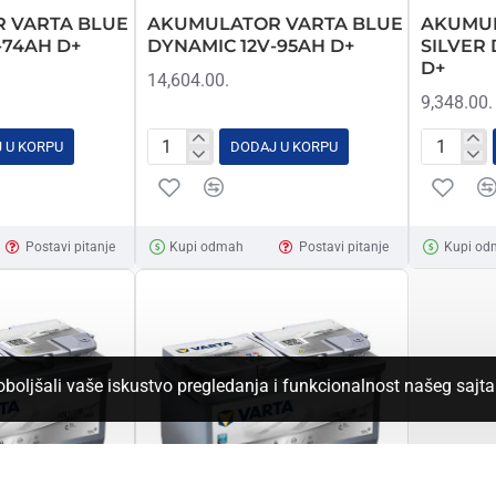
 VARTA BLUE
AKUMULATOR VARTA BLUE
AKUMUL
-74AH D+
DYNAMIC 12V-95AH D+
SILVER
D+
14,604.00.
9,348.00.
 U KORPU
DODAJ U KORPU
AKUMULATOR
AKUMUL
VARTA
VARTA
BLUE
SILVER
DYNAMIC
DYNAMI
Postavi pitanje
Kupi odmah
Postavi pitanje
Kupi od
12V-
12V-
95AH
54AH
D+
D+
poboljšali vaše iskustvo pregledanja i funkcionalnost našeg sajt