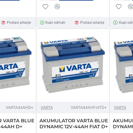
PROATOMIC
PROATO
12V-
12V-
60AH
74AH
Postavi pitanje
Kupi odmah
Postavi pitanje
Kupi od
D+
D+
VARTA44AHD+
VARTA
VARTA44AHFIATD+
VARTA
 VARTA BLUE
AKUMULATOR VARTA BLUE
AKUMUL
-44AH D+
DYNAMIC 12V-44AH FIAT D+
DYNAMIC