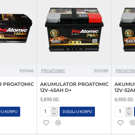
550346
PROATOMIC
533388
PROATOM
 PROATOMIC
AKUMULATOR PROATOMIC
AKUMU
12V-45AH D+
12V-52A
5,898.00.
6,900.00.
 U KORPU
DODAJ U KORPU
AKUMULATOR
AKUMUL
PROATOMIC
PROATO
12V-
12V-