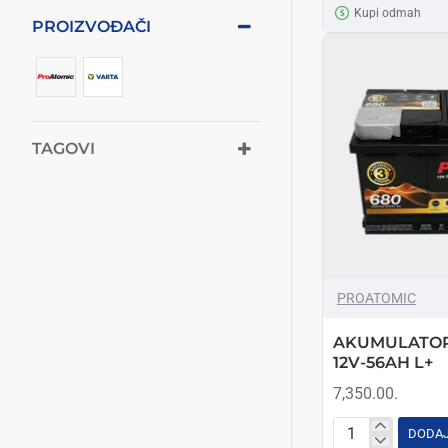
110AH
Kupi odmah
PROIZVOĐAČI
L+
TAGOVI
PROATOMIC
AKUMULATOR
12V-56AH L+
7,350.00.
DODAJ
AKUMULATOR