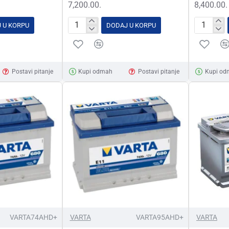
7,200.00.
8,400.00.
 U KORPU
DODAJ U KORPU
AKUMULATOR
AKUMUL
VARTA
VARTA
BLUE
BLUE
DYNAMIC
DYNAMI
Postavi pitanje
Kupi odmah
Postavi pitanje
Kupi od
12V-
12V-
44AH
52AH
FIAT
D+
D+
FIAT
VARTA74AHD+
VARTA
VARTA95AHD+
VARTA