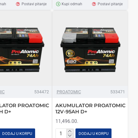
56AH
mah
Postavi pitanje
Kupi odmah
Postavi pitanje
D+
IC
534472
PROATOMIC
533471
LATOR PROATOMIC
AKUMULATOR PROATOMIC
H D+
12V-95AH D+
11,496.00.
DODAJ U KORPU
DODAJ U KORPU
ATOR
AKUMULATOR