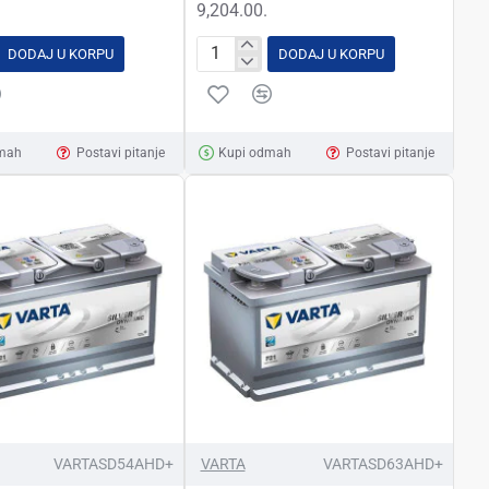
9,204.00.
DODAJ U KORPU
DODAJ U KORPU
ATOR
AKUMULATOR
VARTA
BLUE
C
DYNAMIC
mah
Postavi pitanje
Kupi odmah
Postavi pitanje
12V-
60AH
D+
VARTASD54AHD+
VARTA
VARTASD63AHD+