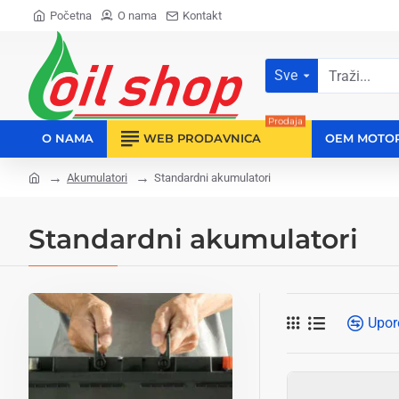
Početna
O nama
Kontakt
Sve
Traži...
Prodaja
O NAMA
WEB PRODAVNICA
OEM MOTO
Akumulatori
Standardni akumulatori
home
Standardni akumulatori
Upor