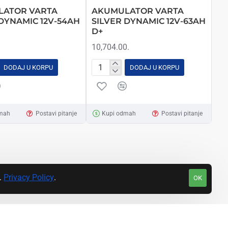
ATOR VARTA
AKUMULATOR VARTA
 DYNAMIC 12V-54AH
SILVER DYNAMIC 12V-63AH
D+
10,704.00.
DODAJ U KORPU
DODAJ U KORPU
ATOR
AKUMULATOR
VARTA
SILVER
C
DYNAMIC
mah
Postavi pitanje
Kupi odmah
Postavi pitanje
12V-
63AH
D+
a.
Privacy Policy
.
OK