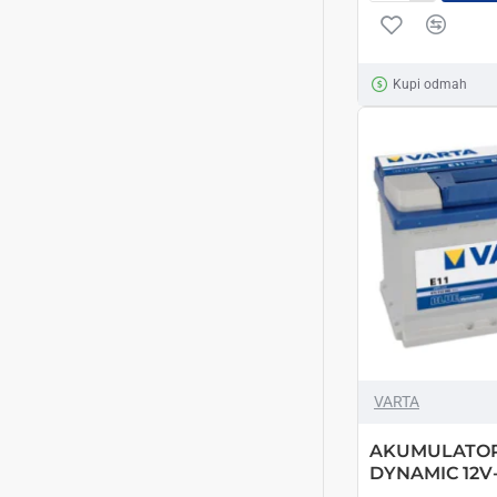
PROATOMIC
12V-
56AH
Kupi odmah
L+
VARTA
AKUMULATOR
DYNAMIC 12V