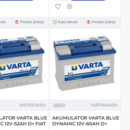
MIC
PROATOMIC
12V-
95AH
mah
Postavi pitanje
Kupi odmah
Postavi pitanje
D+
VARTA52AHD+
VARTA
VARTA60AHD+
ATOR VARTA BLUE
AKUMULATOR VARTA BLUE
 12V-52AH D+ FIAT
DYNAMIC 12V-60AH D+