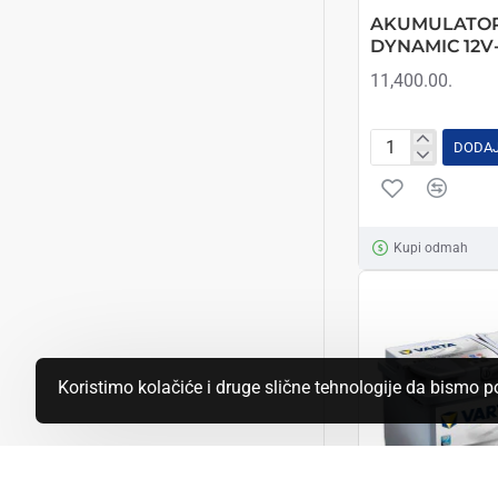
AKUMULATOR
DYNAMIC 12V
11,400.00.
DODAJ
AKUMULATOR
VARTA
BLUE
DYNAMIC
Kupi odmah
12V-
74AH
D+
Koristimo kolačiće i druge slične tehnologije da bismo 