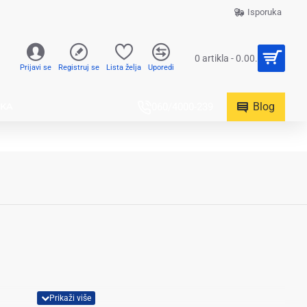
Isporuka
0 artikla - 0.00.
Prijavi se
Registruj se
Lista želja
Uporedi
Blog
UKA
060/4000-239