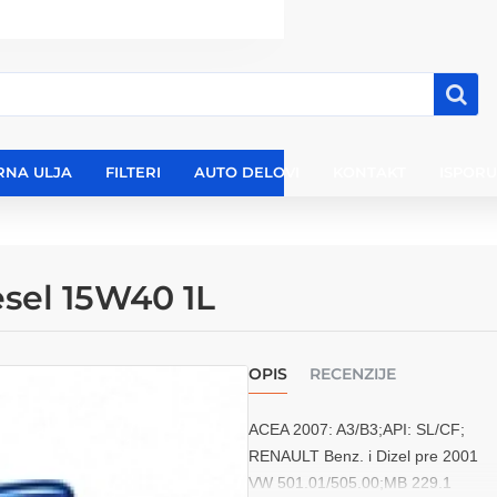
RNA ULJA
FILTERI
AUTO DELOVI
KONTAKT
ISPOR
esel 15W40 1L
OPIS
RECENZIJE
ACEA 2007: A3/B3;
API: SL/CF;
RENAULT Benz. i Dizel pre 2001
VW 501.01/505.00;
MB 229.1