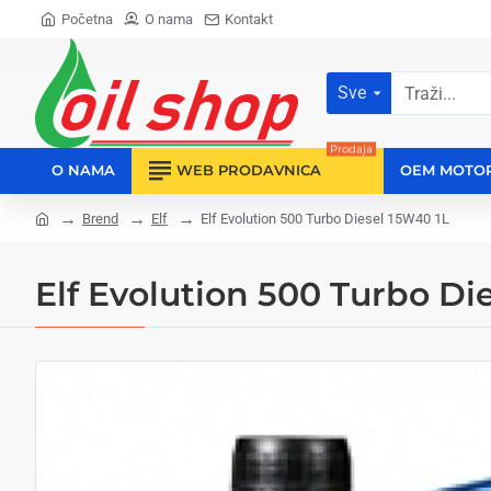
Početna
O nama
Kontakt
Sve
Traži...
Prodaja
O NAMA
WEB PRODAVNICA
OEM MOTO
Brend
Elf
Elf Evolution 500 Turbo Diesel 15W40 1L
home
Elf Evolution 500 Turbo Di