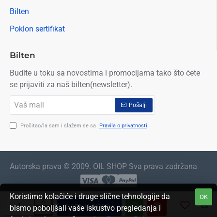
Bilten
Poklon sertifikat
Bilten
Budite u toku sa novostima i promocijama tako što ćete
se prijaviti za naš bilten(newsletter).
Vaš
Pošalji
mail
Pročitao/la sam i slažem se sa
Pravila o privatnosti
Autorska prava © 2009. OIL SHOP Sva prava zadržana
Koristimo kolačiće i druge slične tehnologije da
OK
DODAJ U KORPU
bismo poboljšali vaše iskustvo pregledanja i