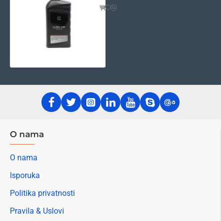
O nama
O nama
Isporuka
Politika privatnosti
Pravila & Uslovi