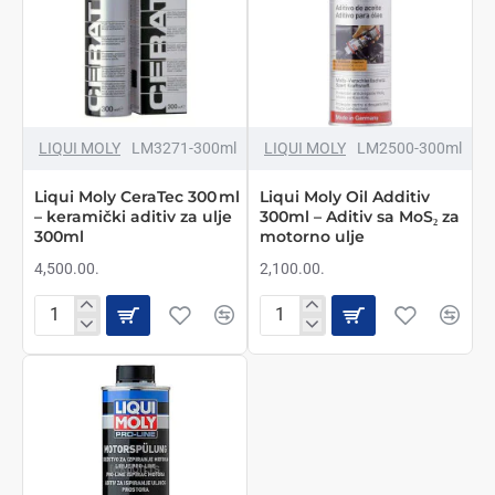
NOVO
NOVO
LIQUI MOLY
LM3271-300ml
LIQUI MOLY
LM2500-300ml
Liqui Moly CeraTec 300 ml
Liqui Moly Oil Additiv
– keramički aditiv za ulje
300ml – Aditiv sa MoS₂ za
300ml
motorno ulje
4,500.00.
2,100.00.
Liqui
Liqui
Moly
Moly
CeraTec
Oil
300 ml
Additiv
–
300ml
keramički
–
aditiv
Aditiv
za
sa
ulje
MoS₂