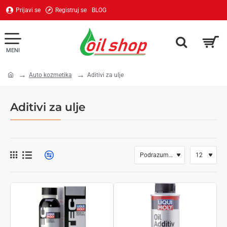
Prijavi se
Registruj se
BLOG
Auto kozmetika
Aditivi za ulje
home
Aditivi za ulje