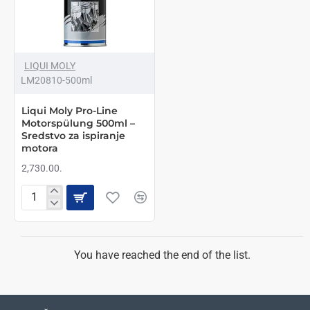
300ml
za
motorno
ulje
NOVO
LIQUI MOLY
LM20810-500ml
Liqui Moly Pro-Line
Motorspülung 500ml –
Sredstvo za ispiranje
motora
2,730.00.
Liqui
Moly
Pro-
Line
Motorspülung
You have reached the end of the list.
500ml
–
Sredstvo
za