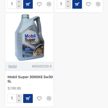
Mobil
Mobil
Super
Super
3000XE
3000XE
5w30
5w30
1L
4L
Mobil
MS3XE530-5
Mobil Super 3000XE 5w30
5L
5,190.00.
Mobil
Super