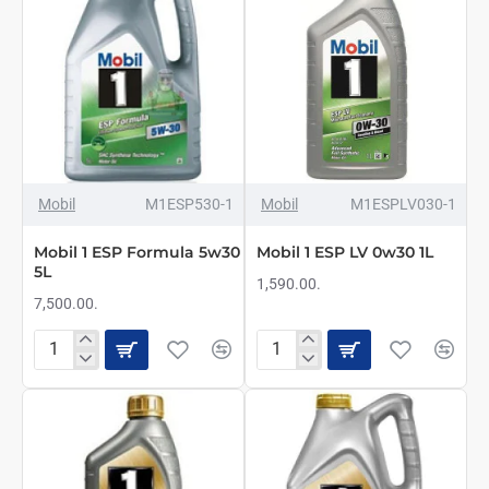
5w30
5w30
1L
4L
Mobil
M1ESP530-1
Mobil
M1ESPLV030-1
Mobil 1 ESP Formula 5w30
Mobil 1 ESP LV 0w30 1L
5L
1,590.00.
7,500.00.
Mobil
Mobil
1
1
ESP
ESP
Formula
LV
5w30
0w30
5L
1L