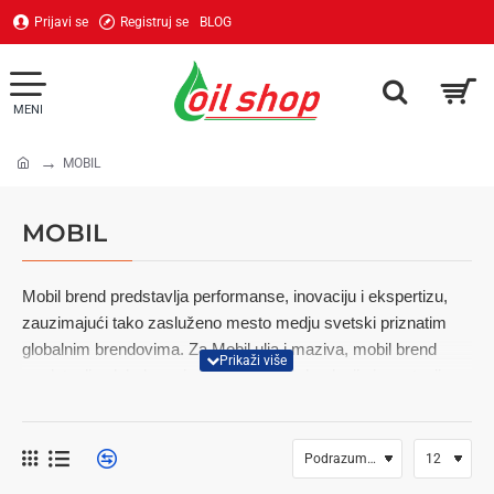
Prijavi se
Registruj se
BLOG
MOBIL
home
MOBIL
Mobil brend predstavlja performanse, inovaciju i ekspertizu,
zauzimajući tako zasluženo mesto medju svetski priznatim
globalnim brendovima. Za Mobil ulja i maziva, mobil brend
predstavlja globalno prisustvo, snagu tehnologije i reputaciju
kvaliteta svojih flagship i premijum maziva i kupcima i
proizvodjačima opreme.
Mobil Putnički program