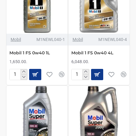
Mobil
M1NEWL040-1
Mobil
M1NEWL040-4
2-3 DANA
Mobil 1 FS 0w40 1L
Mobil 1 FS 0w40 4L
1,650.00.
6,048.00.
Mobil
Mobil
1
1
FS
FS
0w40
0w40
1L
4L