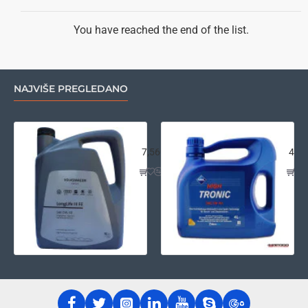
3000XE
5w30
5L
You have reached the end of the list.
NAJVIŠE PREGLEDANO
VW LongLife III FE 0w30 5L
Ara
7,560.00.
4,26