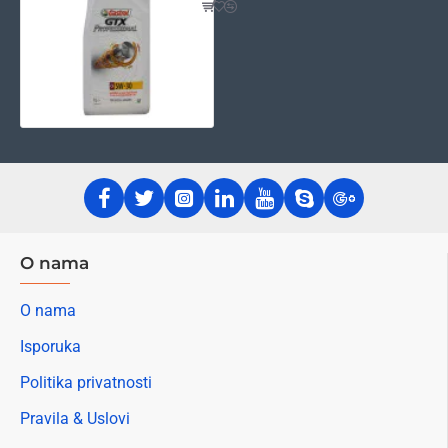
O nama
O nama
Isporuka
Politika privatnosti
Pravila & Uslovi