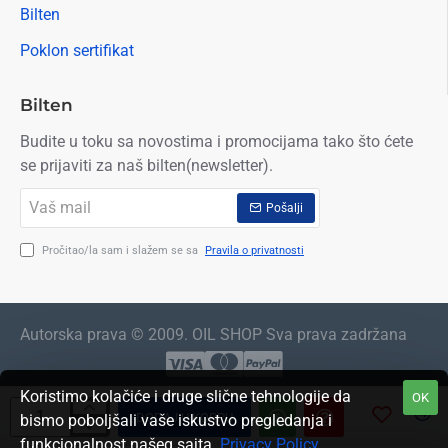
Bilten
Poklon sertifikat
Bilten
Budite u toku sa novostima i promocijama tako što ćete
se prijaviti za naš bilten(newsletter).
Vaš
Pošalji
mail
Pročitao/la sam i slažem se sa
Pravila o privatnosti
Autorska prava © 2009. OIL SHOP Sva prava zadržana
Koristimo kolačiće i druge slične tehnologije da
OK
DODAJ U KORPU
bismo poboljšali vaše iskustvo pregledanja i
funkcionalnost našeg sajta.
Privacy Policy
.