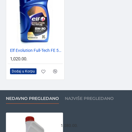
Elf Evolution Full-Tech FE 5w30 1L
1,020.00.
Dodaj u Korpu
NEDAVNO PREGLEDANO
NAJVIŠE PREGLEDANO
Castrol GTX Professional C4 5W30 1
1,080.00.