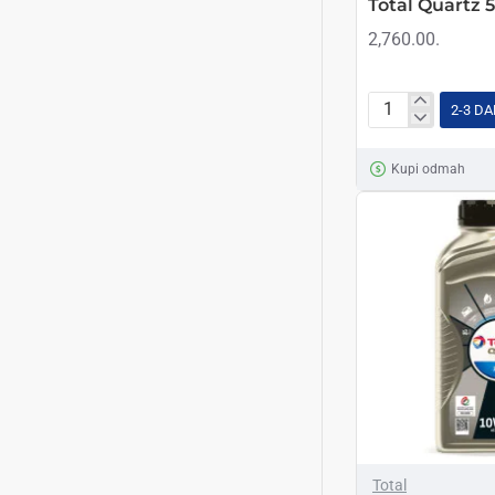
Total Quartz 
2,760.00.
2-3 D
Total
Quartz
Kupi odmah
5000
15w40
4L
Total