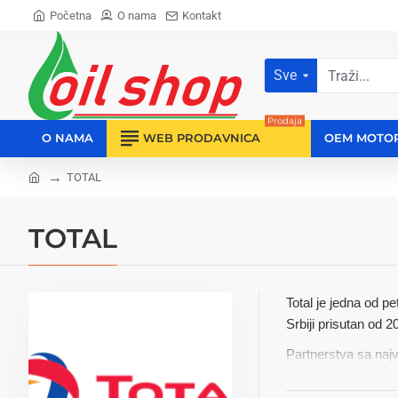
Početna
O nama
Kontakt
Sve
Traži...
Prodaja
O NAMA
WEB PRODAVNICA
OEM MOTO
TOTAL
home
TOTAL
Total je jedna od p
Srbiji prisutan od 2
Partnerstva sa naj
Kroz brendove Total