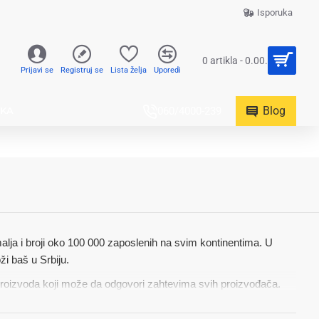
Isporuka
0 artikla - 0.00.
Prijavi se
Registruj se
Lista želja
Uporedi
Blog
UKA
060/4000-239
malja i broji oko 100 000 zaposlenih na svim kontinentima. U
ži baš u Srbiju.
roizvoda koji može da odgovori zahtevima svih proizvođača.
. U stvari, neprevaziđena posvećenost čini Total potpuno