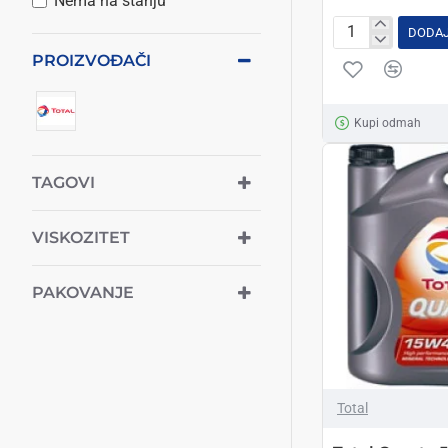
Nema na stanju
DODAJ
Total
PROIZVOĐAČI
Quartz
9000
5w40
Kupi odmah
1L
TAGOVI
VISKOZITET
PAKOVANJE
Total
2-3 DANA