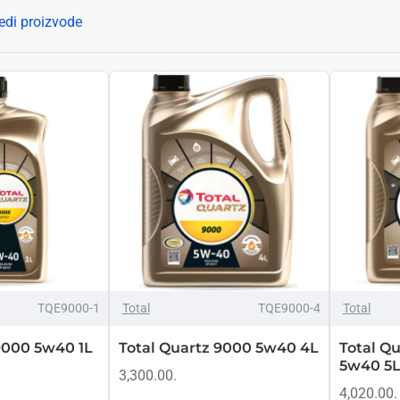
je u pitanju kvalitet njihovih proizvoda veoma su strastveni, i umesto
edi proizvode
zrađuju svaki detalj dok ne postignu garantovano najviše standarde. 
 osiguralo da ispunjava sve najstrože međunarodne standarde (ACEA 20
rformansi – u vozilima za Formulu 1 i Svetski reli šampionat, uključu
NEMA NA STANJU
TQE9000-1
Total
TQE9000-4
Total
9000 5w40 1L
Total Quartz 9000 5w40 4L
Total Q
5w40 5
3,300.00.
4,020.00.