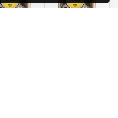
TQIF030-4
Total
TQIF030-5
uartz INEO FIRST
Total Quartz INEO FIRST
L
0w30 5L
6,360.00.
DODAJ U KORPU
DODAJ U KORPU
Total
Quartz
INEO
FIRST
mah
Postavi pitanje
Kupi odmah
Postavi pitanje
0w30
5L