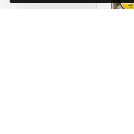
Total
Total Quartz
5L
4,800.00.
DODAJ
Total
Quartz
INEO
ECS
Kupi odmah
5w30
5L