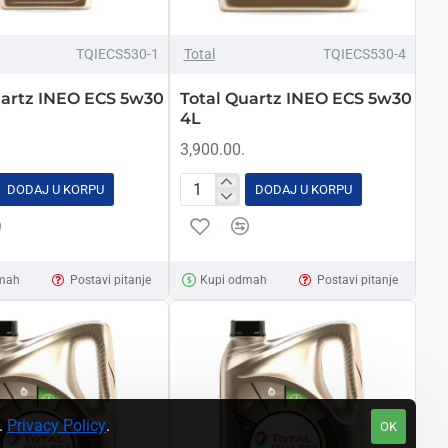
TQIECS530-1
Total
TQIECS530-4
uartz INEO ECS 5w30
Total Quartz INEO ECS 5w30
4L
3,900.00.
DODAJ U KORPU
DODAJ U KORPU
Total
Quartz
INEO
ECS
mah
Postavi pitanje
Kupi odmah
Postavi pitanje
5w30
4L
a.
Privacy Policy
.
OK