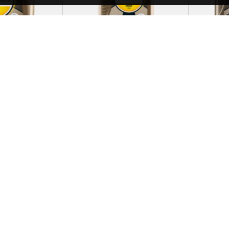
TQIECS530-5
Total
TQIF030-1
Total
 INEO ECS 5w30
Total Quartz INEO FIRST
Total Q
0w30 1L
0w30 4
1,410.00.
4,950.00.
 U KORPU
DODAJ U KORPU
Total
Total
Quartz
Quartz
INEO
INEO
FIRST
FIRST
Postavi pitanje
Kupi odmah
Postavi pitanje
Kupi od
0w30
0w30
1L
4L