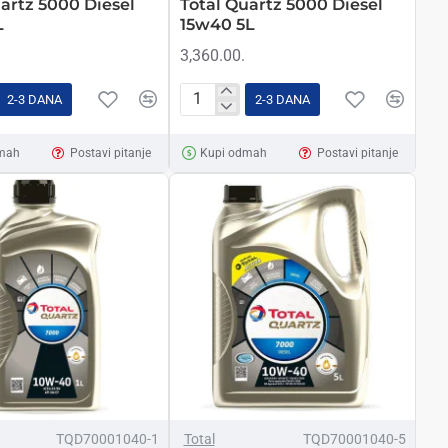
artz 5000 Diesel
Total Quartz 5000 Diesel
L
15w40 5L
3,360.00.
2-3 DANA
2-3 DANA
Total
Quartz
mah
Postavi pitanje
Kupi odmah
Postavi pitanje
5000
Diesel
15w40
5L
TQD70001040-1
Total
TQD70001040-5