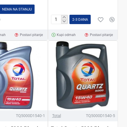
NEMA NA STANJU
2-3 DANA
Total
Quartz
mah
Postavi pitanje
Kupi odmah
Postavi pitanje
5000
15w40
1L
TQ5000D1540-1
Total
TQ5000D1540-5
2-3 DANA