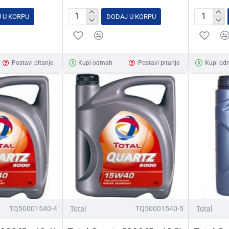
 U KORPU
DODAJ U KORPU
Total
Total
Quartz
Quartz
9000
9000
5w40
Energy
Postavi pitanje
Kupi odmah
Postavi pitanje
Kupi od
4L
5w40
5L
TQ50001540-4
Total
TQ50001540-5
Total
2-3 DANA
2-3 DANA