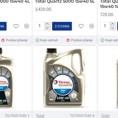
5000 15w40 4L
Total Quartz 5000 15w40 5L
Total Qu
15w40 1
3,420.00.
720.00.
ANA
2-3 DANA
Total
Total
Quartz
Quartz
Postavi pitanje
Kupi odmah
Postavi pitanje
Kupi od
5000
5000
15w40
Diesel
5L
15w40
1L
TQ70001040-1
Total
TQ70001040-4
Total