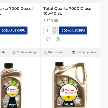
artz 7000 Diesel
Total Quartz 7000 Diesel
L
10w40 5L
3,300.00.
DODAJ U KORPU
DODAJ U KORPU
Total
Quartz
7000
Diesel
mah
Postavi pitanje
Kupi odmah
Postavi pitanje
10w40
5L