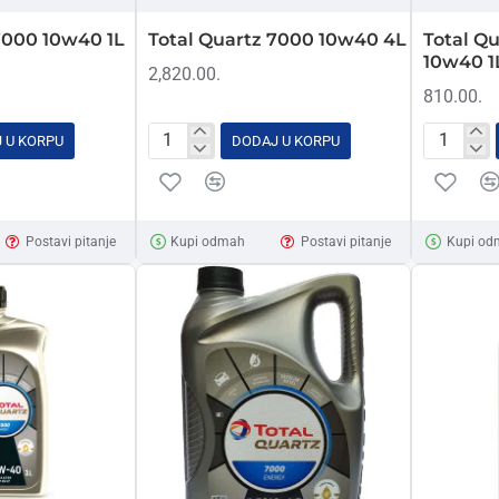
7000 10w40 1L
Total Quartz 7000 10w40 4L
Total Qu
10w40 1
2,820.00.
810.00.
 U KORPU
DODAJ U KORPU
Total
Total
Quartz
Quartz
7000
7000
10w40
Diesel
Postavi pitanje
Kupi odmah
Postavi pitanje
Kupi od
4L
10w40
1L