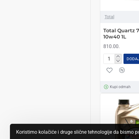
Total
Total Quartz 
10w40 1L
810.00.
DODAJ
Total
Quartz
7000
Energy
Kupi odmah
10w40
1L
Koristimo kolačiće i druge slične tehnologije da bismo 