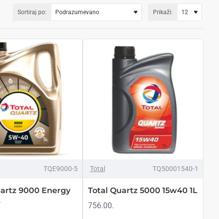
 da samo obećavaju, oni ga i garantujuo. Od baznih ulja do
Sortiraj po:
Prikaži:
A testiranje se ne završava na tome. Svako Total mazivo se
08, API, SAE), a zatim ih testiramo na najzahtevnijim
jući i pobednike iz 2012. godine.
TQE9000-5
Total
TQ50001540-1
2-3 DANA
uartz 9000 Energy
Total Quartz 5000 15w40 1L
L
756.00.