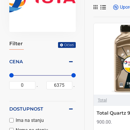
jedinstvenim. Kada 
Upor
finalnog maziva, ra
testira kako bi se
motorima visokih pe
Filter
Očisti
CENA
.
.
Total
DOSTUPNOST
Total Quartz 
Ima na stanju
900.00.