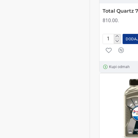
Total Quartz 
810.00.
DODAJ
Total
Quartz
7000
10w40
Kupi odmah
1L