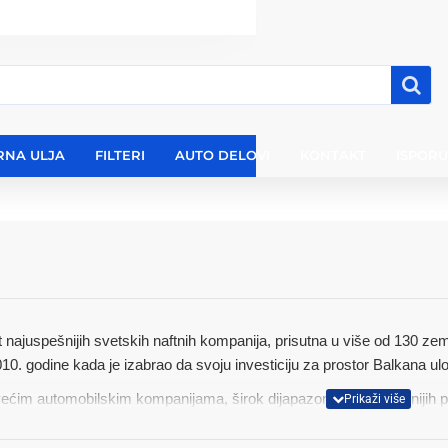
RNA ULJA
FILTERI
AUTO DELOVI
KONTAKT
ISPOR
et najuspešnijih svetskih naftnih kompanija, prisutna u više od 130 ze
010. godine kada je izabrao da svoju investiciju za prostor Balkana ulo
većim automobilskim kompanijama, širok dijapazon najsavremenijih p
 i Elf poznati su po proizvodnji maziva najboljeg kvaliteta na tržištu