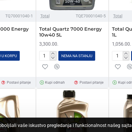
NEMA NA STANJU
TQ70001040-1
Total
TQE70001040-5
Total
7000 Energy
Total Quartz 7000 Energy
Total Q
10w40 5L
1L
3,300.00.
1,056.00.
 U KORPU
NEMA NA STANJU
Total
Total
Quartz
Quartz
7000
INEO
Energy
ECS
Postavi pitanje
Kupi odmah
Postavi pitanje
Kupi od
10w40
5w30
5L
1L
poboljšali vaše iskustvo pregledanja i funkcionalnost našeg sajt