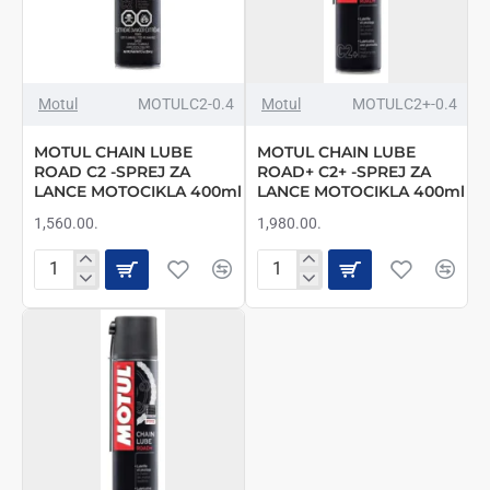
LANCE
LANCE
MOTOCIKLA
MOTOCIKLA
400ml
400ml
NEMA NA STANJU
NOVO
Motul
MOTULC2-0.4
Motul
MOTULC2+-0.4
MOTUL CHAIN LUBE
MOTUL CHAIN LUBE
ROAD C2 -SPREJ ZA
ROAD+ C2+ -SPREJ ZA
LANCE MOTOCIKLA 400ml
LANCE MOTOCIKLA 400ml
1,560.00.
1,980.00.
MOTUL
MOTUL
CHAIN
CHAIN
LUBE
LUBE
ROAD
ROAD+
C2
C2+
-
-
SPREJ
SPREJ
ZA
ZA
LANCE
LANCE
MOTOCIKLA
MOTOCIKLA
400ml
400ml