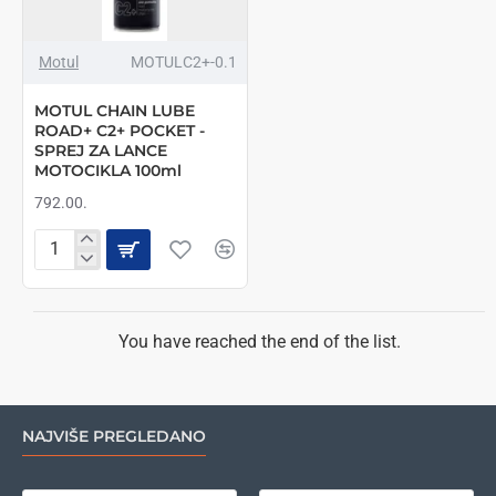
Motul
MOTULC2+-0.1
MOTUL CHAIN LUBE
ROAD+ C2+ POCKET -
SPREJ ZA LANCE
MOTOCIKLA 100ml
792.00.
MOTUL
CHAIN
LUBE
ROAD+
C2+
You have reached the end of the list.
POCKET
-
SPREJ
ZA
NAJVIŠE PREGLEDANO
LANCE
MOTOCIKLA
100ml