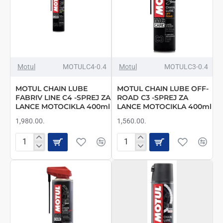
NOVO
NOVO
Motul
MOTULC4-0.4
Motul
MOTULC3-0.4
MOTUL CHAIN LUBE
MOTUL CHAIN LUBE OFF-
FABRIV LINE C4 -SPREJ ZA
ROAD C3 -SPREJ ZA
LANCE MOTOCIKLA 400ml
LANCE MOTOCIKLA 400ml
1,980.00.
1,560.00.
MOTUL
MOTUL
CHAIN
CHAIN
LUBE
LUBE
FABRIV
OFF-
LINE
ROAD
C4
C3
-
-
SPREJ
SPREJ
ZA
ZA