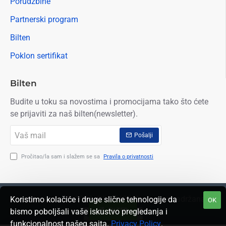
Porudžbine
Partnerski program
Bilten
Poklon sertifikat
Bilten
Budite u toku sa novostima i promocijama tako što ćete
se prijaviti za naš bilten(newsletter).
Vaš
Pošalji
mail
Pročitao/la sam i slažem se sa
Pravila o privatnosti
Autorska prava © 2009. OIL SHOP Sva prava zadržana
Koristimo kolačiće i druge slične tehnologije da
OK
FILTER
bismo poboljšali vaše iskustvo pregledanja i
funkcionalnost našeg sajta.
Privacy Policy
.