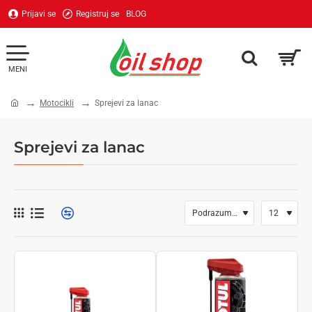
Prijavi se
Registruj se
BLOG
Motocikli
Sprejevi za lanac
home
Sprejevi za lanac