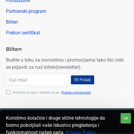
Porudžbine
Partnerski program
Bilten
Poklon sertifikat
Bilten
Budite u toku sa novostima i promocijama tako što ćete
se prijaviti za naš bilten(newsletter).
Vaš
Pošalji
mail
Pročitao/la sam i slažem se sa
Pravila o privatnosti
Autorska prava © 2009. OIL SHOP Sva prava zadržana
Koristimo kolačiće i druge slične tehnologije da
OK
bismo poboljšali vaše iskustvo pregledanja i
funkcionalnost našeg sajta.
Privacy Policy
.