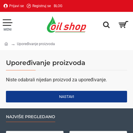
Prijavi se
Registruj se
BLOG
Upoređivanje proizvoda
home
Upoređivanje proizvoda
Niste odabrali nijedan proizvod za upoređivanje.
NASTAVI
NAJVIŠE PREGLEDANO