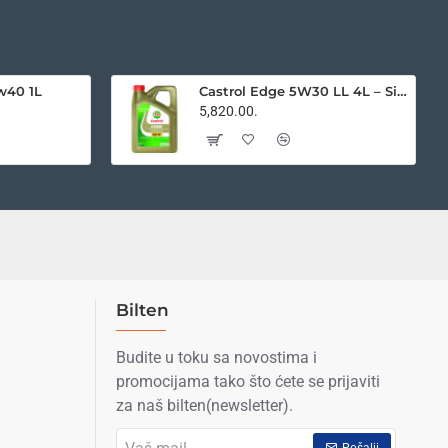
5w40 1L
Castrol Edge 5W30 LL 4L – Sintetičko motorno ulje za VW, Audi, BMW
5,820.00.
Bilten
Budite u toku sa novostima i
promocijama tako što ćete se prijaviti
za naš bilten(newsletter).
Vaš