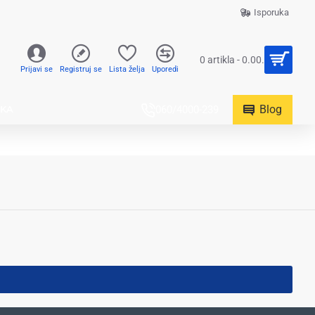
Isporuka
0 artikla - 0.00.
Prijavi se
Registruj se
Lista želja
Uporedi
Blog
UKA
060/4000-239