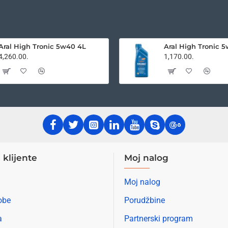
Aral High Tronic 5w40 4L
Aral High Tronic 
4,260.00.
1,170.00.
 klijente
Moj nalog
Moj nalog
obe
Porudžbine
a
Partnerski program