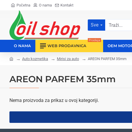
Početna
O nama
Kontakt
Sve
Traži...
Prodaja
O NAMA
WEB PRODAVNICA
OEM MOTO
Auto kozmetika
Mirisi za auto
AREON PARFEM 35mm
home
AREON PARFEM 35mm
Nema proizvoda za prikaz u ovoj kategoriji.