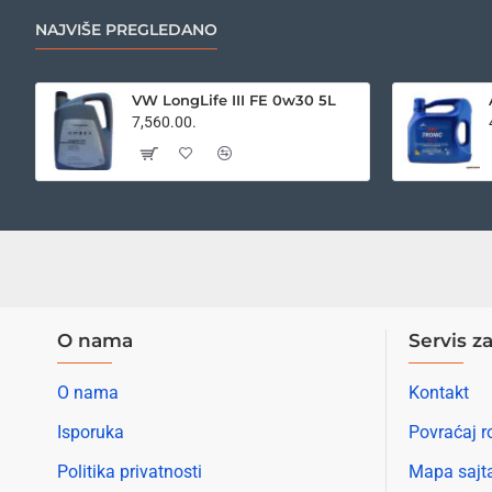
NAJVIŠE PREGLEDANO
VW LongLife III FE 0w30 5L
7,560.00.
O nama
Servis za
O nama
Kontakt
Isporuka
Povraćaj r
Politika privatnosti
Mapa sajt