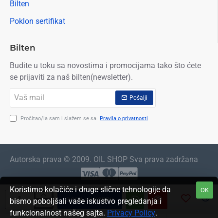
Bilten
Poklon sertifikat
Bilten
Budite u toku sa novostima i promocijama tako što ćete
se prijaviti za naš bilten(newsletter).
Vaš
Pošalji
mail
Pročitao/la sam i slažem se sa
Pravila o privatnosti
Autorska prava © 2009. OIL SHOP Sva prava zadržana
Koristimo kolačiće i druge slične tehnologije da
OK
DODAJ U KORPU
bismo poboljšali vaše iskustvo pregledanja i
funkcionalnost našeg sajta.
Privacy Policy
.