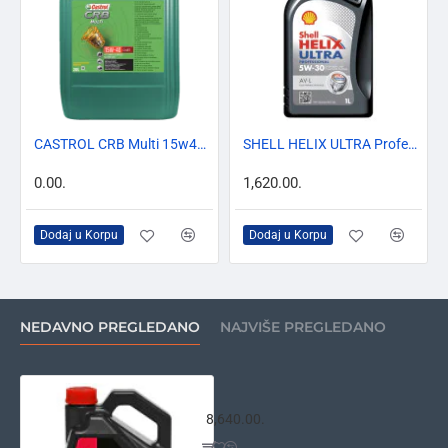
FREE
TOP BREND
CASTROL CRB Multi 15w40 5L,20L,208L
SHELL HELIX ULTRA Professional AV-L 5W-30 1L
0.00.
1,620.00.
Dodaj u Korpu
Dodaj u Korpu
NEDAVNO PREGLEDANO
NAJVIŠE PREGLEDANO
Motul 5100 4T 10w40 4L
8,640.00.