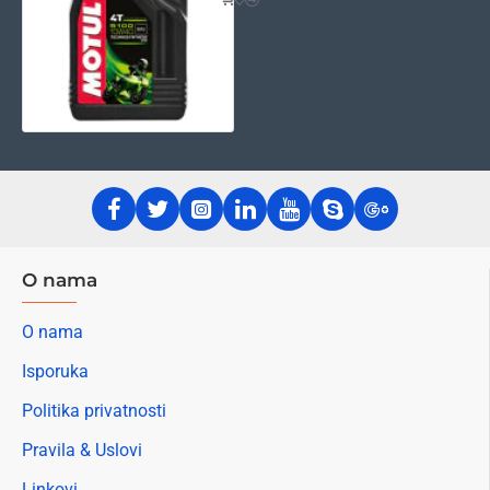
O nama
O nama
Isporuka
Politika privatnosti
Pravila & Uslovi
Linkovi