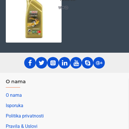
O nama
O nama
Isporuka
Politika privatnosti
Pravila & Uslovi