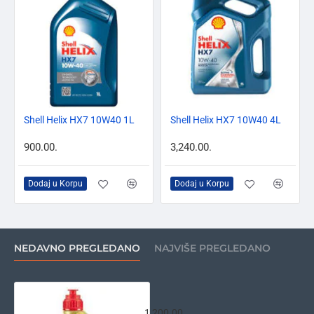
Shell Helix HX7 10W40 1L
Shell Helix HX7 10W40 4L
900.00.
3,240.00.
Dodaj u Korpu
Dodaj u Korpu
NEDAVNO PREGLEDANO
NAJVIŠE PREGLEDANO
Castrol Power 1Racing 4T 10w50 1L
1,200.00.