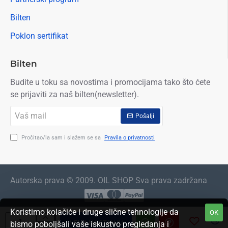
Bilten
Poklon sertifikat
Bilten
Budite u toku sa novostima i promocijama tako što ćete
se prijaviti za naš bilten(newsletter).
Vaš
Pošalji
mail
Pročitao/la sam i slažem se sa
Pravila o privatnosti
Autorska prava © 2009. OIL SHOP Sva prava zadržana
Koristimo kolačiće i druge slične tehnologije da
OK
NEMA NA STANJU
bismo poboljšali vaše iskustvo pregledanja i