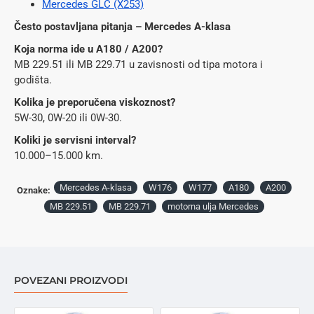
Mercedes GLC (X253)
Često postavljana pitanja – Mercedes A-klasa
Koja norma ide u A180 / A200?
MB 229.51 ili MB 229.71 u zavisnosti od tipa motora i
godišta.
Kolika je preporučena viskoznost?
5W-30, 0W-20 ili 0W-30.
Koliki je servisni interval?
10.000–15.000 km.
Mercedes A-klasa
W176
W177
A180
A200
Oznake:
MB 229.51
MB 229.71
motorna ulja Mercedes
POVEZANI PROIZVODI