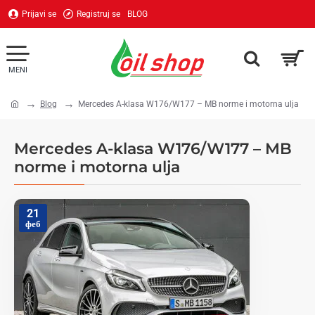
Prijavi se
Registruj se
BLOG
Blog
Mercedes A-klasa W176/W177 – MB norme i motorna ulja
home
Mercedes A-klasa W176/W177 – MB
norme i motorna ulja
21
феб