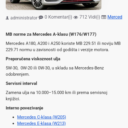
0 Komentar(i)
712 Vidi(i)
Mercedes 
administrator
MB norme za Mercedes A-klasu (W176/W177)
Mercedes A180, A200 i A250 koriste MB 229.51 ili noviju MB
229.71 normu u zavisnosti od godišta i verzije motora.
Preporučena viskoznost ulja
5W-30, 0W-20 ili 0W-30, u skladu sa Mercedes-Benz
odobrenjem.
Servisni interval
Zamena ulja na 10.000–15.000 km ili prema servisnoj
knjižici.
Interno povezivanje
Mercedes C-klasa (W205)
Mercedes E-klasa (W213)