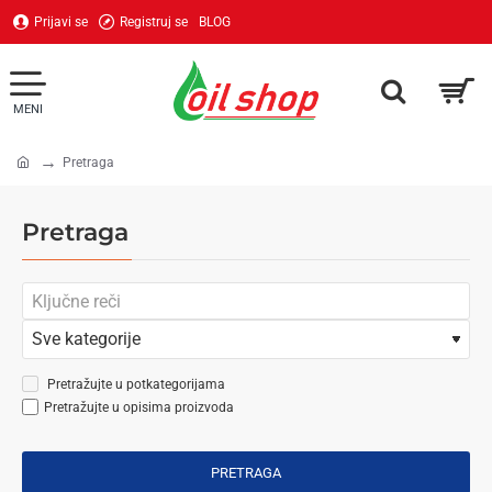
Prijavi se
Registruj se
BLOG
Pretraga
home
Pretraga
Pretražujte u potkategorijama
Pretražujte u opisima proizvoda
PRETRAGA