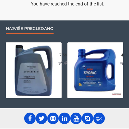
505.00/505.01
You have reached the end of the list.
5L
NAJVIŠE PREGLEDANO
VW LongLife III FE 0w30 5L
Ara
7,560.00.
4,26