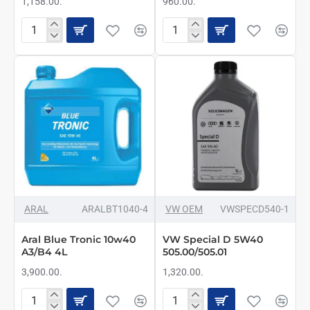
1,158.00.
960.00.
Castrol
Aral
Magnatec
Blue
Professional
Tronic
A3
10w40
5w40
A3/B4
1L
1L
ARAL
ARALBT1040-4
VW OEM
VWSPECD540-1
Aral Blue Tronic 10w40
VW Special D 5W40
A3/B4 4L
505.00/505.01
3,900.00.
1,320.00.
Aral
VW