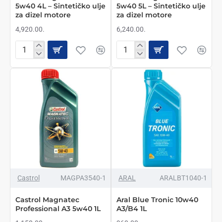
5w40 4L – Sintetičko ulje
5w40 5L – Sintetičko ulje
za dizel motore
za dizel motore
4,920.00.
6,240.00.
Castrol
Castrol
Edge
Edge
Turbo
Turbo
Diesel
Diesel
5w40
5w40
4L
5L
–
–
Sintetičko
Sintetičko
ulje
ulje
za
za
dizel
dizel
motore
motore
NEMA NA STANJU
TOP BREND
Castrol
MAGPA3540-1
ARAL
ARALBT1040-1
Castrol Magnatec
Aral Blue Tronic 10w40
Professional A3 5w40 1L
A3/B4 1L