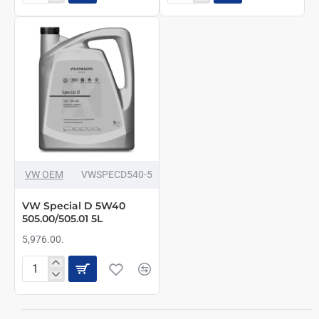
Blue
Special
Tronic
D
10w40
5W40
A3/B4
505.00/505.01
4L
VW OEM
VWSPECD540-5
VW Special D 5W40
505.00/505.01 5L
5,976.00.
VW
Special
D
5W40