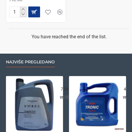
MOTUL
CHAIN
LUBE
ROAD+
C2+
You have reached the end of the list.
POCKET
-
SPREJ
ZA
NAJVIŠE PREGLEDANO
LANCE
MOTOCIKLA
100ml
VW LongLife III FE 0w30 5L
Ara
7,560.00.
4,26