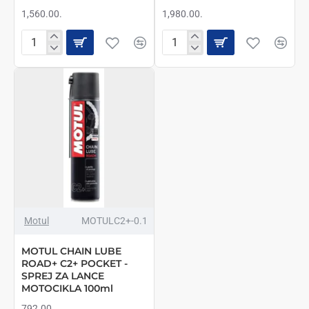
1,560.00.
1,980.00.
MOTUL
MOTUL
CHAIN
CHAIN
LUBE
LUBE
ROAD
ROAD+
C2
C2+
-
-
SPREJ
SPREJ
ZA
ZA
LANCE
LANCE
MOTOCIKLA
MOTOCIKLA
400ml
400ml
Motul
MOTULC2+-0.1
MOTUL CHAIN LUBE
ROAD+ C2+ POCKET -
SPREJ ZA LANCE
MOTOCIKLA 100ml
792.00.