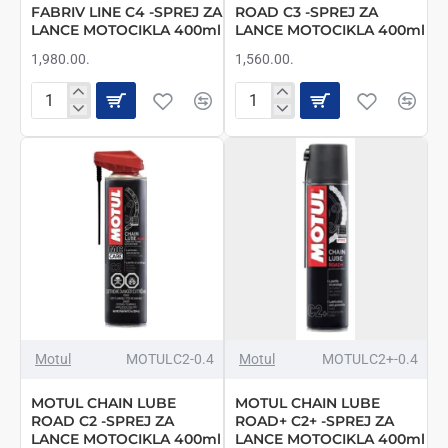
FABRIV LINE C4 -SPREJ ZA
ROAD C3 -SPREJ ZA
LANCE MOTOCIKLA 400ml
LANCE MOTOCIKLA 400ml
1,980.00.
1,560.00.
MOTUL
MOTUL
CHAIN
CHAIN
LUBE
LUBE
FABRIV
OFF-
LINE
ROAD
C4
C3
-
-
SPREJ
SPREJ
ZA
ZA
LANCE
LANCE
MOTOCIKLA
MOTOCIKLA
400ml
400ml
NEMA NA STANJU
NOVO
Motul
MOTULC2-0.4
Motul
MOTULC2+-0.4
MOTUL CHAIN LUBE
MOTUL CHAIN LUBE
ROAD C2 -SPREJ ZA
ROAD+ C2+ -SPREJ ZA
LANCE MOTOCIKLA 400ml
LANCE MOTOCIKLA 400ml